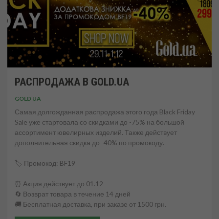
РАСПРОДАЖА В GOLD.UA
GOLD UA
Самая долгожданная распродажа этого года Black Friday
Sale уже стартовала со скидками до -75% на большой
ассортимент ювелирных изделий. Также действует
дополнительная скидка до -40% по промокоду.
🏷️ Промокод: BF19
⏰ Акция действует до 01.12
🔄 Возврат товара в течение 14 дней
🚚 Бесплатная доставка, при заказе от 1500 грн.