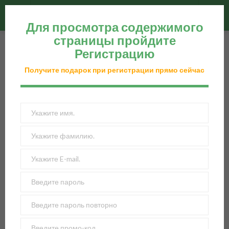
reorder
search
Black Friday
Для просмотра содержимого
страницы пройдите
Регистрацию
Black Friday
Получите подарок при регистрации прямо сейчас
Черная пятница