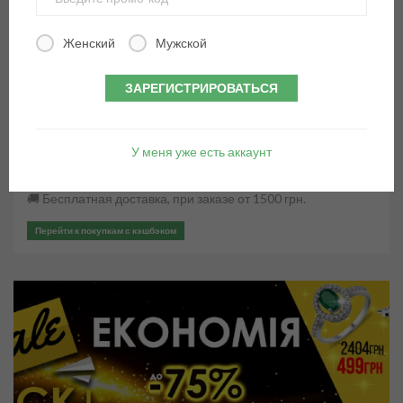
Женский
Мужской
BLACK FRIDAY В INTERTOP
ЗАРЕГИСТРИРОВАТЬСЯ
INTERTOP
Black Friday радует скидками до -70% на одежду, обувь и
аксессуары.
У меня уже есть аккаунт
🔄 Возврат товара в течение 14 дней
🚚 Бесплатная доставка, при заказе от 1500 грн.
Перейти к покупкам с кэшбэком