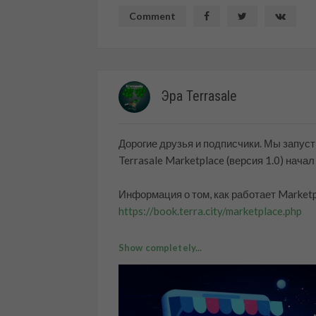
Comment
Эра Terrasale
Дорогие друзья и подписчики. Мы запуст
Terrasale Marketplace (версия 1.0) нача
Информация о том, как работает Marketp
https://book.terra.city/marketplace.php
Ссылка на Marketplace:
Show completely...
https://terrasale.com/marketplace/