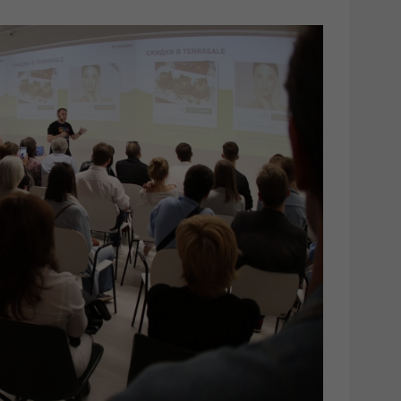
 в основе которого самым главным является сам
я внутри компании - делается в первую очередь для
овременных подходов и технологий будущего.
мени - присоединяйтесь!
set=oa.710642592704454&type=3