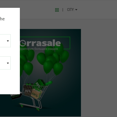
|
CITY
:
the