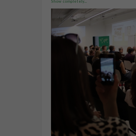
Show completely...
Terrasale - это феномен современности,
ЧЕЛОВЕК и все, что делается и создаетс
ЛЮДЕЙ, с использованием инноваций, с
Смотрите отчет, а также не теряйте вре
https://www.facebook.com/media/set/?