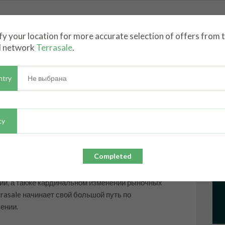
KET
USERS
GROUPS
SIGN IN
SIGN UP
fy your location for more accurate selection of offers from 
l network
Terrasale
.
ntry
Не выбрана
ty
08 Nov 2022 09:56
Completed
сь.
ии, а также кардинальном изменении рыночных
rasale начинает свой большой путь по
ении.