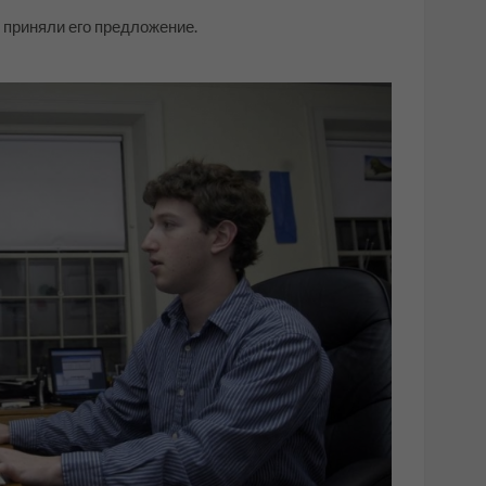
и приняли его предложение.
д и Эдуардо Саверин с более чем $10,4 млрд.
енно нереальными и удивительными. Наверное,
зможно или даже бред? А может быть они просто
статочно мотивированы, чтобы свои жизни изменять
 захочет поговорить с вами о новых возможностях -
рыты, будьте одним из двух, а не одним из трёх
ия, и упущенной возможности...