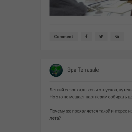
Comment
Эра Terrasale
Летний сезон отдыхов и отпусков, путеш
Но это не мешает партнерам собирать ц
Почему же проявляется такой интерес и 
лета?
Ответ очень простой: