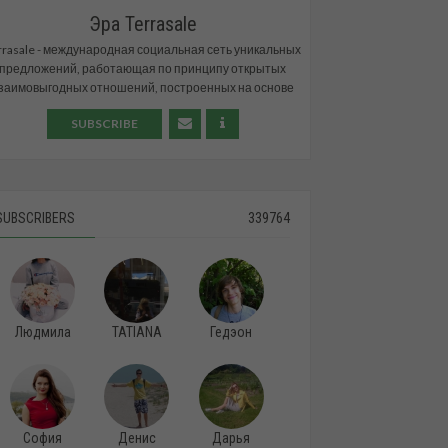
Эра Terrasale
rrasale - международная социальная сеть уникальных
предложений, работающая по принципу открытых
заимовыгодных отношений, построенных на основе
применения самых современных технологий и
SUBSCRIBE
тенденций 21 века.
© Будущее уже настало
© Территория больших возможностей
© Выбор номер один
SUBSCRIBERS
339764
#terrasale
Людмила
TATIANA
Гедэон
София
Денис
Дарья