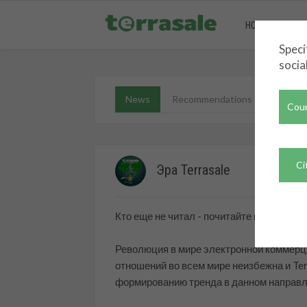
HOME
MAR
Speci
socia
News
Recommendations
Cou
Ci
Эра Terrasale
Кто еще не читал - почитайте и просните
Революция в мире электронной коммерц
отношений во всем мире неизбежна и Ter
формированию тренда в данном направл